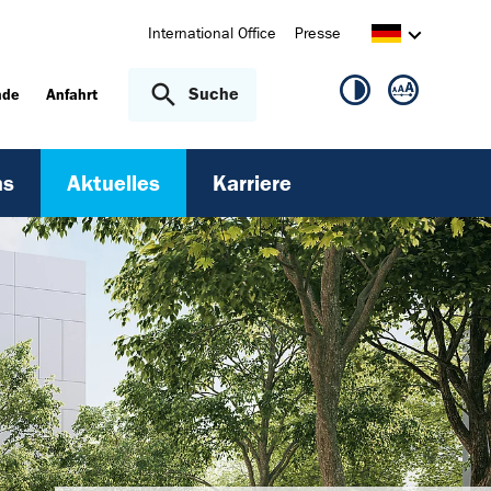
International Office
Presse
Suche
nde
Anfahrt
ns
Aktuelles
Karriere