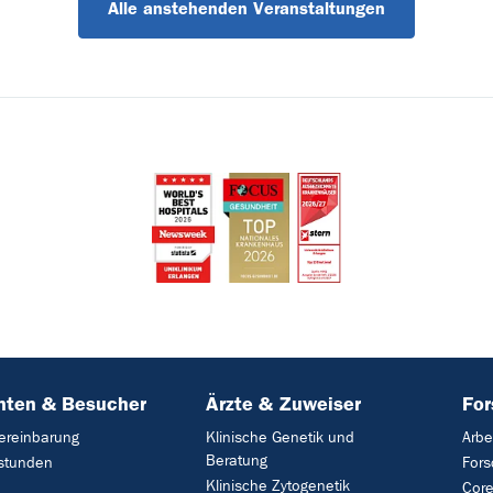
Alle anstehenden Veranstaltungen
nten & Besucher
Ärzte & Zuweiser
Fo
ereinbarung
Klinische Genetik und
Arbe
Beratung
stunden
For
Klinische Zytogenetik
Core