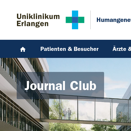
Zum Hauptinhalt springen
Skip to page footer
Humangene
Patienten & Besucher
Ärzte 
Journal Club