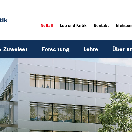
tik
Notfall
Lob und Kritik
Kontakt
Blutspe
& Zuweiser
Forschung
Lehre
Über u