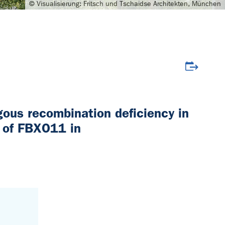
© Visualisierung: Fritsch und Tschaidse Architekten, München
Veranstalt
gous recombination deficiency in
e of FBXO11 in