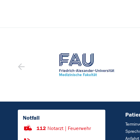
Patie
Notfall
Terminv
112
Notarzt | Feuerwehr
Sprech
Anfahrt