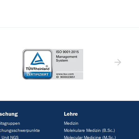
rschung
Lehre
itsgruppen
Medizin
schungsschwerpunkte
Molekulare Medizin (B.Sc.)
 Unit NGS
Molecular Medicine (M.Sc.)