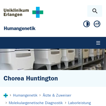
Zum Hauptinhalt springen
Skip to page footer
Humangenetik
Chorea Huntington
Sie sind hier:
Humangenetik
Ärzte & Zuweiser
Molekulargenetische Diagnostik
Laborleistung