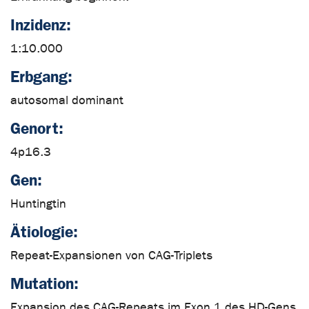
Inzidenz:
1:10.000
Erbgang:
autosomal dominant
Genort:
4p16.3
Gen:
Huntingtin
Ätiologie:
Repeat-Expansionen von CAG-Triplets
Mutation:
Expansion des CAG-Repeats im Exon 1 des HD-Gens