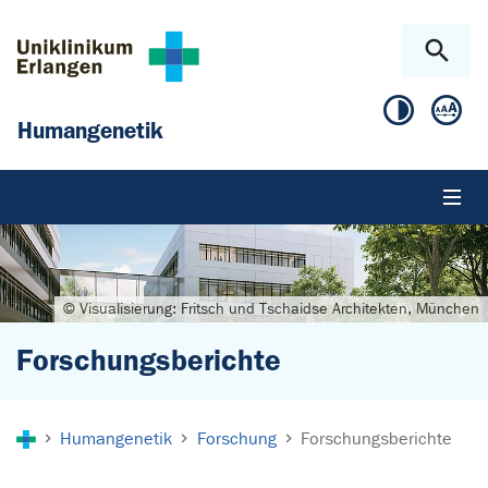
Zum Hauptinhalt springen
Skip to page footer
Humangenetik
© Visualisierung: Fritsch und Tschaidse Architekten, München
Forschungsberichte
Sie sind hier:
Humangenetik
Forschung
Forschungsberichte