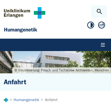
Zum Hauptinhalt springen
Skip to page footer
Humangenetik
© Visualisierung: Fritsch und Tschaidse Architekten, München
Anfahrt
Sie sind hier:
Humangenetik
Anfahrt