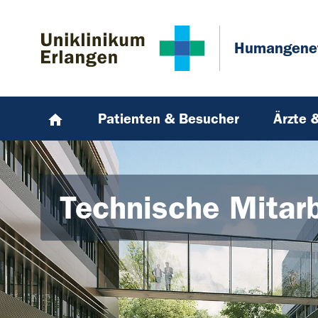
Zum Hauptinhalt springen
Skip to page footer
Humangene
Patienten & Besucher
Ärzte 
Technische Mitarb