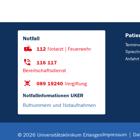
Patie
Notfall
Terminv
112
Notarzt | Feuerwehr
Sprech
Anfahrt
116 117
Bereitschaftsdienst
089 19240
Vergiftung
Notfallinformationen UKER
Rufnummern und Notaufnahmen
Impressum
Da
© 2026 Universitätsklinikum Erlangen