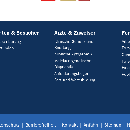
nten & Besucher
Ärzte & Zuweiser
Fo
ereinbarung
Klinische Genetik und
Arbe
Beratung
stunden
For
Klinische Zytogenetik
Core
Molekulargenetische
For
Diagnostik
Fors
Anforderungsbögen
Publ
Fort- und Weiterbildung
tenschutz
Barrierefreiheit
Kontakt
Anfahrt
Sitemap
N