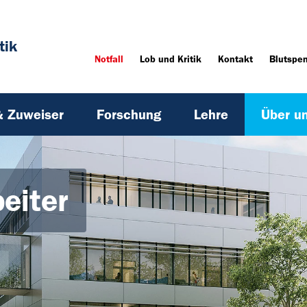
tik
Notfall
Lob und Kritik
Kontakt
Blutspe
& Zuweiser
Forschung
Lehre
Über u
eiter