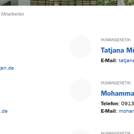
 Mitarbeiter
HUMANGENETIK
Tatjana Mü
E-Mail
:
tatjan
gen.de
HUMANGENETIK
Mohammad
Telefon
:
0913
E-Mail
n.de
:
moham
HUMANGENETIK