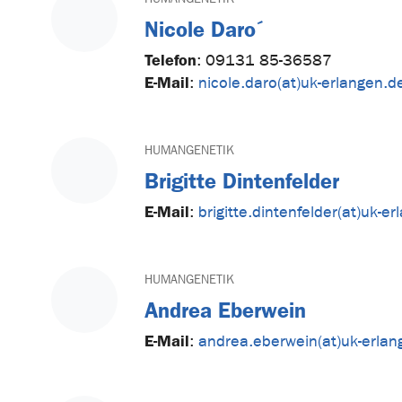
Nicole Daro´
Telefon
:
09131 85-36587
E-Mail
:
nicole.daro(at)uk-erlangen.d
HUMANGENETIK
Brigitte Dintenfelder
E-Mail
:
brigitte.dintenfelder(at)uk-e
HUMANGENETIK
Andrea Eberwein
E-Mail
:
andrea.eberwein(at)uk-erlan