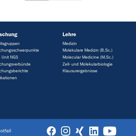
rschung
Lehre
itsgruppen
Medizin
schungsschwerpunkte
Molekulare Medizin (B.Sc.)
 Unit NGS
Molecular Medicine (M.Sc.)
schungsverbünde
Zell- und Molekularbiologie
chungsberichte
Klausurergebnisse
ikationen
otfall