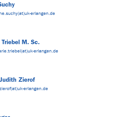
 Suchy
ine.suchy(at)uk-erlangen.de
 Triebel M. Sc.
arie.triebel(at)uk-erlangen.de
 Judith Zierof
.zierof(at)uk-erlangen.de