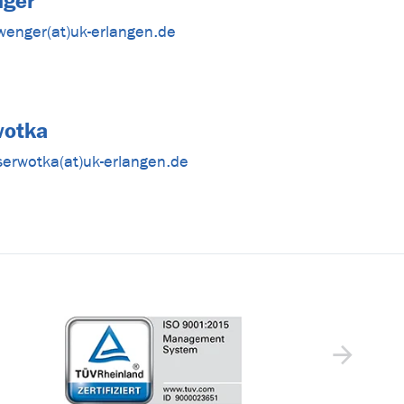
nger
wenger(at)uk-erlangen.de
wotka
serwotka(at)uk-erlangen.de