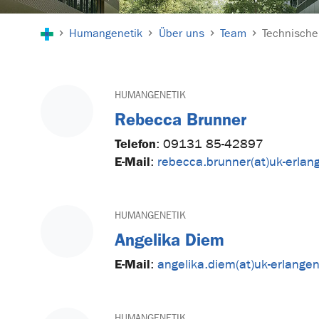
Sie sind hier:
Humangenetik
Über uns
Team
Technische
HUMANGENETIK
Rebecca Brunner
Telefon
:
09131 85-42897
E-Mail
:
rebecca.brunner(at)uk-erlan
HUMANGENETIK
Angelika Diem
E-Mail
:
angelika.diem(at)uk-erlange
HUMANGENETIK