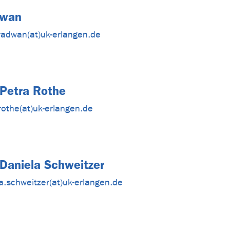
dwan
radwan(at)uk-erlangen.de
. Petra Rothe
rothe(at)uk-erlangen.de
. Daniela Schweitzer
a.schweitzer(at)uk-erlangen.de