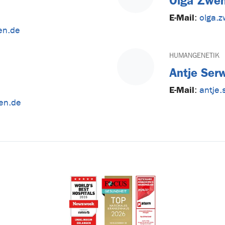
Olga Zwe
E-Mail
:
olga.z
en.de
HUMANGENETIK
Antje Ser
E-Mail
:
antje.
gen.de