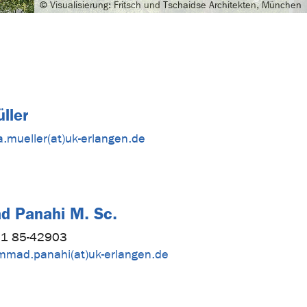
© Visualisierung: Fritsch und Tschaidse Architekten, München
ller
a.mueller(at)uk-erlangen.de
 Panahi M. Sc.
1 85-42903
mad.panahi(at)uk-erlangen.de