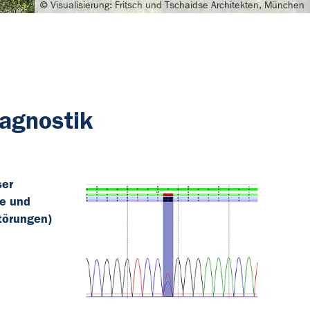
© Visualisierung: Fritsch und Tschaidse Architekten, München
iagnostik
ser
he und
törungen)