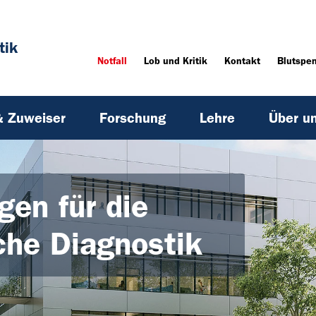
tik
Notfall
Lob und Kritik
Kontakt
Blutspe
& Zuweiser
Forschung
Lehre
Über u
en für die
che Diagnostik