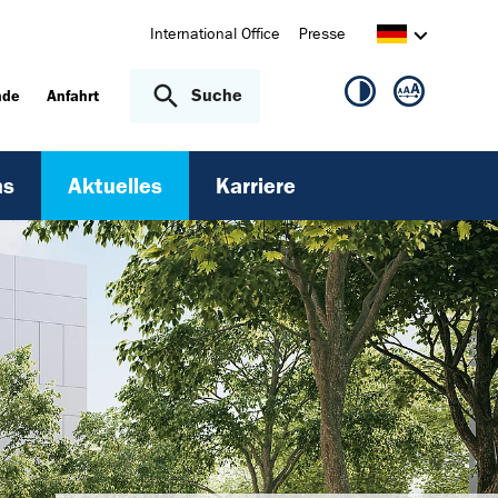
International Office
Presse
Suche
nde
Anfahrt
ns
Aktuelles
Karriere