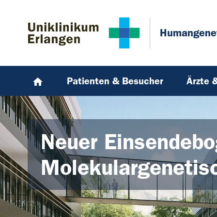
Zum Hauptinhalt springen
Skip to page footer
Humangene
Patienten & Besucher
Ärzte 
Neuer Einsendebog
Molekulargenetis