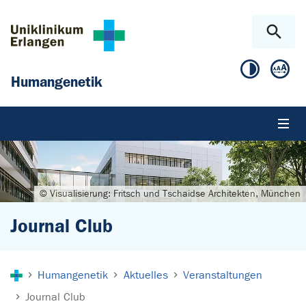
Zum Hauptinhalt springen
Skip to page footer
Humangenetik
© Visualisierung: Fritsch und Tschaidse Architekten, München
Journal Club
Sie sind hier:
Humangenetik
Aktuelles
Veranstaltungen
Journal Club