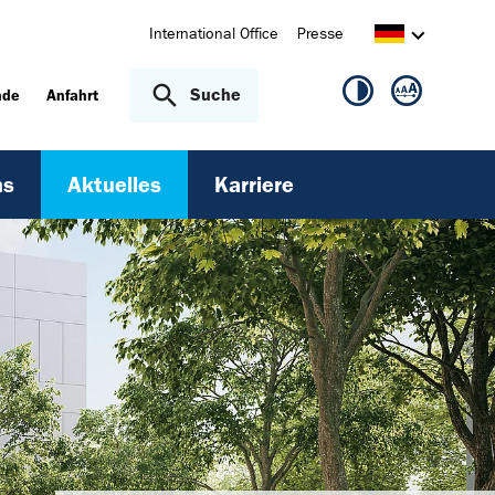
International Office
Presse
Suche
nde
Anfahrt
ns
Aktuelles
Karriere