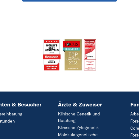
nten & Besucher
Ärzte & Zuweiser
Fo
ereinbarung
Klinische Genetik und
Arbe
Beratung
stunden
For
Klinische Zytogenetik
Core
Molekulargenetische
For