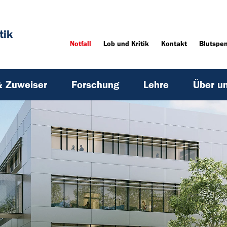
tik
Notfall
Lob und Kritik
Kontakt
Blutspe
& Zuweiser
Forschung
Lehre
Über u