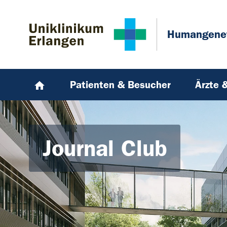
Zum Hauptinhalt springen
Skip to page footer
Humangene
Patienten & Besucher
Ärzte 
Journal Club