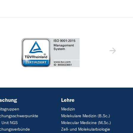
rschung
Lehre
itsgruppen
Medizin
schungsschwerpunkte
Molekulare Medizin (B.Sc.)
 Unit NGS
Molecular Medicine (M.Sc.)
schungsverbünde
Zell- und Molekularbiologie