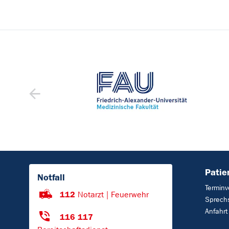
Patie
Notfall
Terminv
112
Notarzt | Feuerwehr
Sprech
Anfahrt
116 117