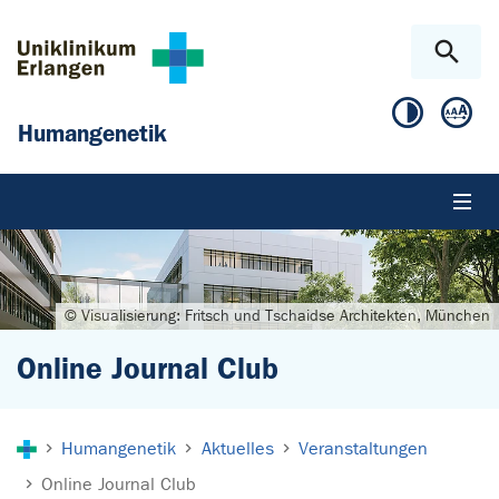
Zum Hauptinhalt springen
Skip to page footer
Humangenetik
© Visualisierung: Fritsch und Tschaidse Architekten, München
Online Journal Club
Sie sind hier:
Humangenetik
Aktuelles
Veranstaltungen
Online Journal Club