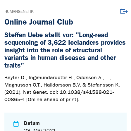
Veran
HUMANGENETIK
Online Journal Club
Steffen Uebe stellt vor: "Long-read
sequencing of 3,622 Icelanders provides
insight into the role of structural
variants in human diseases and other
traits"
Beyter D., Ingimundardottir H., Oddsson A., ...,
Magnusson O.T., Halldorsson B.V. & Stefansson K.
(2021). Nat Genet. doi: 10.1038/s41588-021-
00865-4 [Online ahead of print].
Datum
28. Mai 2021