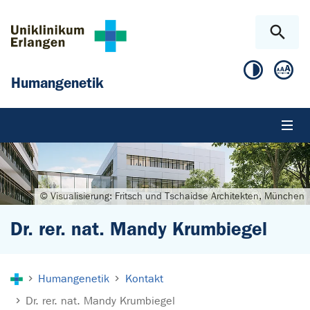
Zum Hauptinhalt springen
Skip to page footer
Humangenetik
© Visualisierung: Fritsch und Tschaidse Architekten, München
Dr. rer. nat. Mandy Krumbiegel
Sie sind hier:
Humangenetik
Kontakt
Dr. rer. nat. Mandy Krumbiegel