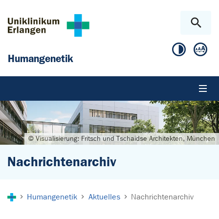
Zum Hauptinhalt springen
Skip to page footer
Humangenetik
© Visualisierung: Fritsch und Tschaidse Architekten, München
Nachrichtenarchiv
Sie sind hier:
Humangenetik
Aktuelles
Nachrichtenarchiv