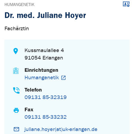
Down
HUMANGENETIK
Dr. med. Juliane Hoyer
Fachärztin
Kussmaulallee 4
91054 Erlangen
Einrichtungen
Humangenetik
Telefon
09131 85-32319
Fax
09131 85-33232
juliane.hoyer(at)uk-erlangen.de