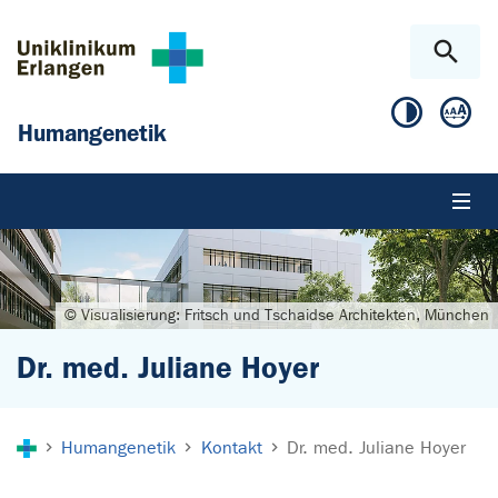
Zum Hauptinhalt springen
Skip to page footer
Humangenetik
© Visualisierung: Fritsch und Tschaidse Architekten, München
Dr. med. Juliane Hoyer
Sie sind hier:
Humangenetik
Kontakt
Dr. med. Juliane Hoyer